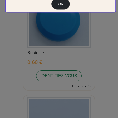
OK
Bouteille
0,60 €
IDENTIFIEZ-VOUS
En stock: 3