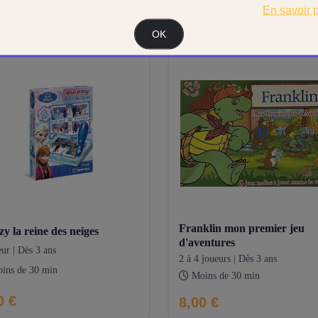
En savoir 
OK
franklin mon premier jeu
zzy la reine des neiges
d'aventures
eur | Dès 3 ans
2 à 4 joueurs | Dès 3 ans
ins de 30 min
Moins de 30 min
0 €
8,00 €