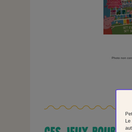
Photo non cont
Pet
Le 
CES JEUX POURRA
aut