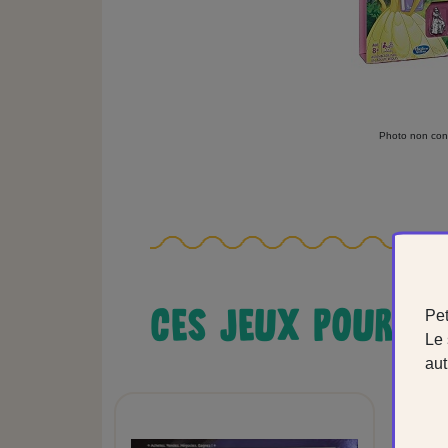
Photo non cont
CES JEUX POURRA
Pet
Le 
aut