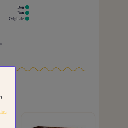
Bon
Bon
Originale
on
un
plus