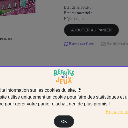
État de la boite :
État du matériel :
Règle du jeu :
AJOUTER AU PANIER
ractuelle
Retrait sur Caen
Pas de livrais
IENT
VOUS PLAIRE
ite information sur les cookies du site. 🍪
site utilise uniquement un cookie pour faire des statistiques et 
re pour gérer votre panier d'achat, rien de plus promis !
En savoir 
OK