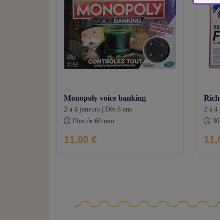
monopoly voice banking
ric
2 à 4 joueurs | Dès 8 ans
2 à 4 
Plus de 60 min
30
11,00 €
11,