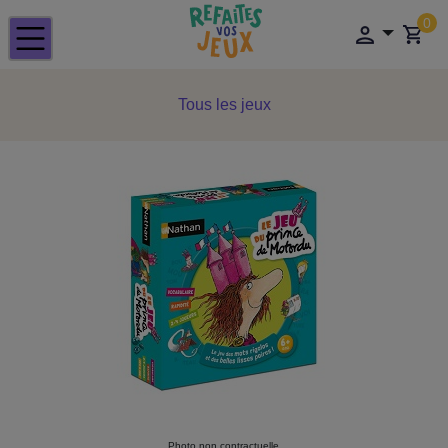
0
Tous les jeux
Photo non contractuelle